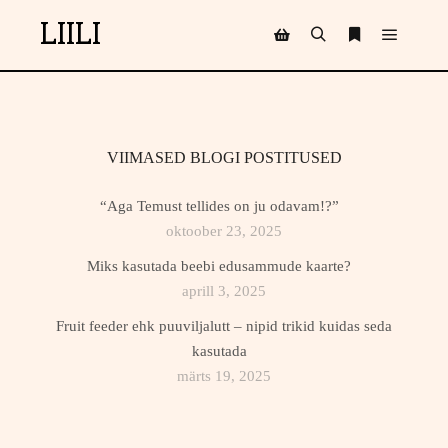
LIILI
Main m
Search
More info
Shop sidebar
VIIMASED BLOGI POSTITUSED
“Aga Temust tellides on ju odavam!?”
oktoober 23, 2025
Miks kasutada beebi edusammude kaarte?
aprill 3, 2025
Fruit feeder ehk puuviljalutt – nipid trikid kuidas seda
kasutada
märts 19, 2025