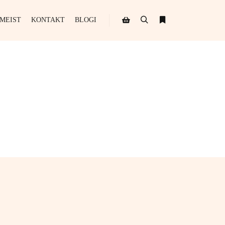
MEIST
KONTAKT
BLOGI
Search
More info
Shop sidebar