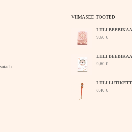
VIIMASED TOOTED
LIILI BEEBIKA
9,60
€
LIILI BEEBIKA
9,60
€
asutada
LIILI LUTIKET
8,40
€