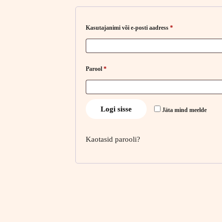
Nõutud
Kasutajanimi või e-posti aadress
*
Nõutud
Parool
*
Logi sisse
Jäta mind meelde
Kaotasid parooli?