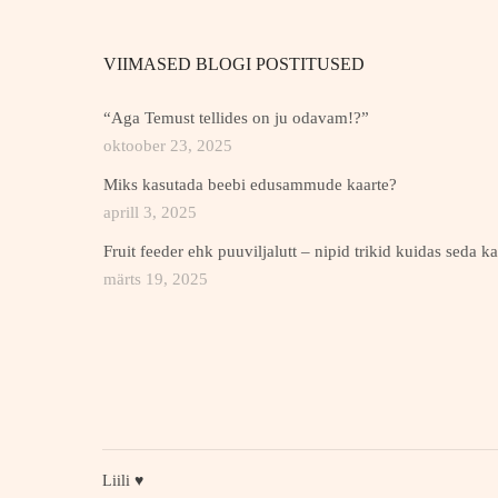
VIIMASED BLOGI POSTITUSED
“Aga Temust tellides on ju odavam!?”
oktoober 23, 2025
Miks kasutada beebi edusammude kaarte?
aprill 3, 2025
Fruit feeder ehk puuviljalutt – nipid trikid kuidas seda k
märts 19, 2025
Liili ♥